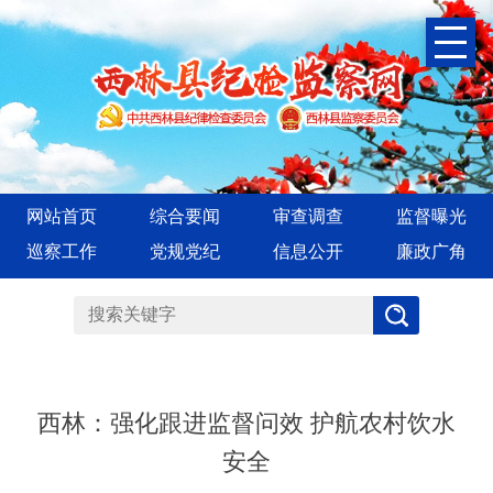
网站首页
综合要闻
审查调查
监督曝光
巡察工作
党规党纪
信息公开
廉政广角
西林：强化跟进监督问效 护航农村饮水
安全