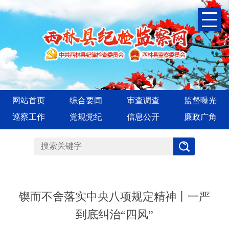
网站首页
综合要闻
审查调查
监督曝光
巡察工作
党规党纪
信息公开
廉政广角
锲而不舍落实中央八项规定精神丨一严
到底纠治“四风”