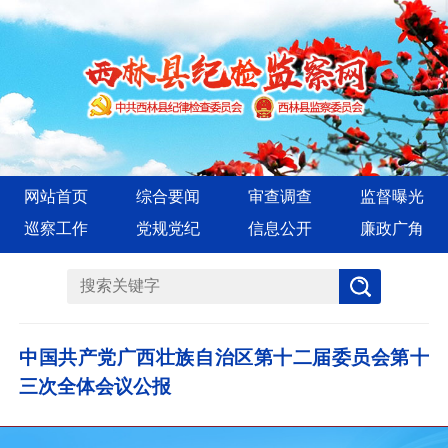
网站首页
综合要闻
审查调查
监督曝光
巡察工作
党规党纪
信息公开
廉政广角
中国共产党广西壮族自治区第十二届委员会第十
三次全体会议公报