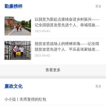
勤廉榜样
更多
以脱贫为新起点接续奋进乡村振兴——
记全国脱贫攻坚先进个人、恭城瑶族自
治县莲花镇崇岭村党支部书记赵进忠
2021-03-03
脱贫攻坚战场上的铿锵玫瑰——记全国
脱贫攻坚先进个人、平乐县张家镇老埠
村第一书记唐莉
2021-03-02
查看更多
廉政文化
更多
小小说丨失而复得的红包