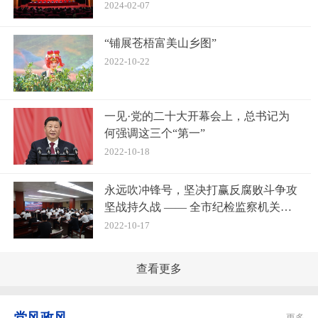
2024-02-07
“铺展苍梧富美山乡图”
2022-10-22
一见·党的二十大开幕会上，总书记为
何强调这三个“第一”
2022-10-18
永远吹冲锋号，坚决打赢反腐败斗争攻
坚战持久战 —— 全市纪检监察机关认
真学习二十大报告精神
2022-10-17
查看更多
党风政风
更多